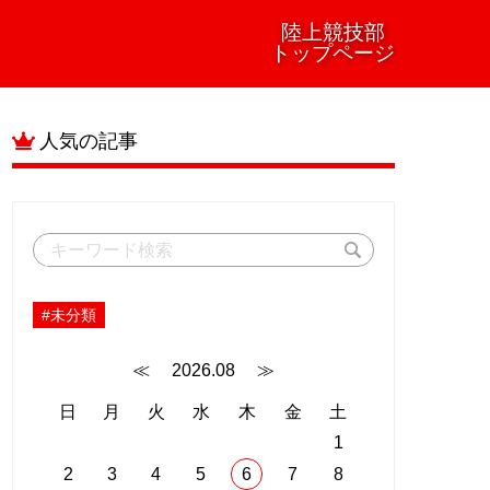
陸上競技部
トップページ
人気の記事
#未分類
≪
2026.08
≫
日
月
火
水
木
金
土
1
2
3
4
5
6
7
8