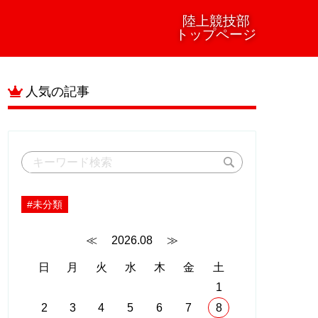
陸上競技部
トップページ
人気の記事
#未分類
≪
2026.08
≫
日
月
火
水
木
金
土
1
2
3
4
5
6
7
8