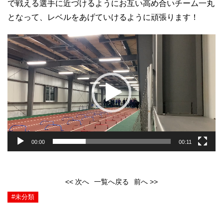
で戦える選手に近づけるようにお互い高め合いチーム一丸
となって、レベルをあげていけるように頑張ります！
動
画
プ
レ
ー
ヤ
ー
00:00
00:11
<< 次へ
一覧へ戻る
前へ >>
#未分類